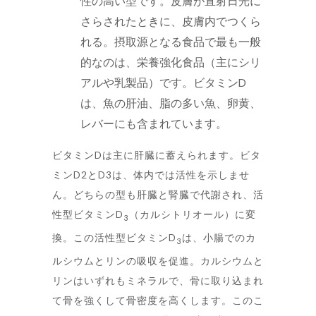
性の高い型です。皮膚が直射日光に
さらされたときに、皮膚内でつくら
れる。摂取源となる食品で最も一般
的なのは、栄養強化食品（主にシリ
アルや乳製品）です。ビタミンD
は、魚の肝油、脂の多い魚、卵黄、
レバーにも含まれています。
ビタミンDは主に肝臓に蓄えられます。ビタ
ミンD2とD3は、体内では活性を示しませ
ん。どちらの型も肝臓と腎臓で代謝され、活
性型ビタミンD
（カルシトリオール）に変
3
換。この活性型ビタミンD
は、小腸でのカ
3
ルシウムとリンの吸収を促進。カルシウムと
リンはいずれもミネラルで、骨に取り込まれ
て骨を強くして骨密度を高くします。このこ