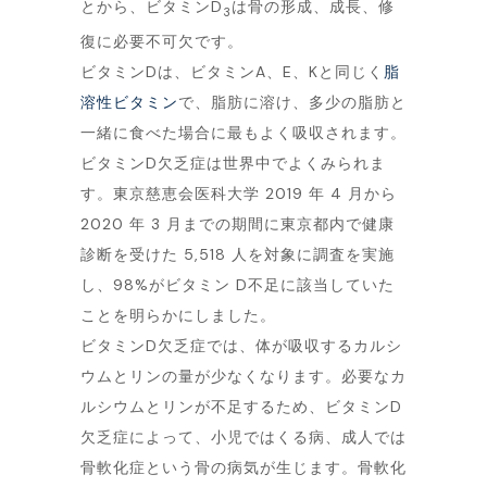
とから、ビタミンD
は骨の形成、成長、修
3
復に必要不可欠です。
ビタミンDは、ビタミンA、E、Kと同じく
脂
溶性ビタミン
で、脂肪に溶け、多少の脂肪と
一緒に食べた場合に最もよく吸収されます。
ビタミンD欠乏症は世界中でよくみられま
す。東京慈恵会医科大学 2019 年 4 月から
2020 年 3 月までの期間に東京都内で健康
診断を受けた 5,518 人を対象に調査を実施
し、98%がビタミン D不足に該当していた
ことを明らかにしました。
ビタミンD欠乏症では、体が吸収するカルシ
ウムとリンの量が少なくなります。必要なカ
ルシウムとリンが不足するため、ビタミンD
欠乏症によって、小児ではくる病、成人では
骨軟化症という骨の病気が生じます。骨軟化