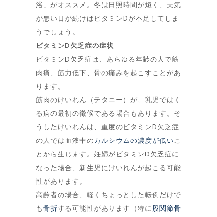
浴」がオススメ。冬は日照時間が短く、天気
が悪い日が続けばビタミンDが不足してしま
うでしょう。
ビタミンD欠乏症の症状
ビタミンD欠乏症は、あらゆる年齢の人で筋
肉痛、筋力低下、骨の痛みを起こすことがあ
ります。
筋肉のけいれん（テタニー）が、乳児ではく
る病の最初の徴候である場合もあります。そ
うしたけいれんは、重度のビタミンD欠乏症
の人では血液中の
カルシウムの濃度が低い
こ
とから生じます。妊婦がビタミンD欠乏症に
なった場合、新生児にけいれんが起こる可能
性があります。
高齢者の場合、軽くちょっとした転倒だけで
も
骨折
する可能性があります（特に
股関節骨