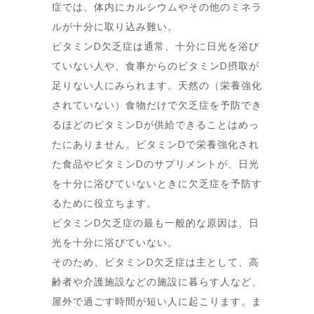
症では、体内にカルシウムやその他のミネラ
ルが十分に取り込み難い。
ビタミンD欠乏症は通常、十分に日光を浴び
ていない人や、食事からのビタミンD摂取が
足りない人にみられます。天然の（栄養強化
されていない）食物だけで欠乏症を予防でき
るほどのビタミンDが供給できることはめっ
たにありません。ビタミンDで栄養強化され
た食品やビタミンDのサプリメントが、日光
を十分に浴びていないときに欠乏症を予防す
るために役立ちます。
ビタミンD欠乏症の最も一般的な原因は、日
光を十分に浴びていない。
そのため、ビタミンD欠乏症は主として、高
齢者や介護施設などの施設に暮らす人など、
屋外で過ごす時間が短い人に起こります。ま