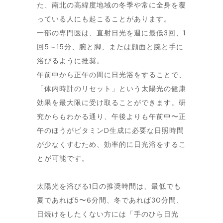
た、南北の高緯度地域の冬季や常に全身を覆
っている人にも起こることがあります。
一部の専門医は、直射日光を週に最低3回、1
回5～15分、腕と脚、または顔面と腕と手に
浴びるように推奨。
午前中から正午の間に日光浴をすることで、
「体内時計のリセット」という太陽光の健康
効果を最大限に受け取ることができます。研
究からもわかる通り、午後よりも午前中〜正
午のほうがビタミンD生成に必要な日照時間
が少なくすむため、効率的に日光浴をするこ
とが可能です。
太陽光を浴びる1日の推奨時間は、最低でも
夏であれば5〜6分間、冬であれば30分間、
日焼けをしたくない方には「手のひら日光