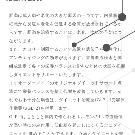
肥満は成人病や老化の大きな原因の一つです。内臓脂肪
細胞から炎症や老化を促進する物質が放出されているか
らです。肥満を治療することは、老化・病気の予防につ
ながります。
また、カロリー制限することで若返り遺伝子を活性化し
アンチエイジングの効果があります。栄養血液検査と体
組成測定で各々の栄養バランスとBMIなど体の状態を把握
しダイエットをサポートいたします。
まずオーダーメイドのオリジナルダイエットサポート点
滴にて栄養バランスを整え代謝を改善していきます。そ
れでも不十分な場合は、ダイエット治療薬(GLP –1受容体
作動薬/SGLT2)を併用します。
GLP-1はもともと体内で作られるホルモンの1つで血糖値
が高い時にのみ作用し低血糖を起こしにくく安全にダイ
エットを 進めることができます。点滴とダイエット治療