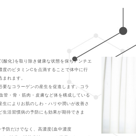
(酸化)を取り除き健康な状態を保ちアンチエ
濃度のビタミンCを点滴することで体中に行
込まれます。
必要なコラーゲンの産生を促進します。コラ
め血管・骨・筋肉・皮膚など体を構成している
産生によりお肌のしわ・ハリや潤いが改善さ
ど生活習慣病の予防にも効果が期待できま
ン予防だけでなく、高濃度(血中濃度