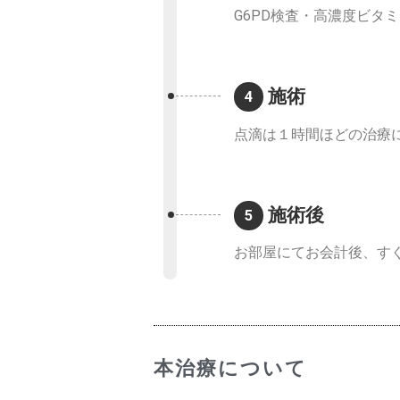
G6PD検査・高濃度ビタ
施術
4
点滴は１時間ほどの治療
施術後
5
お部屋にてお会計後、す
本治療について