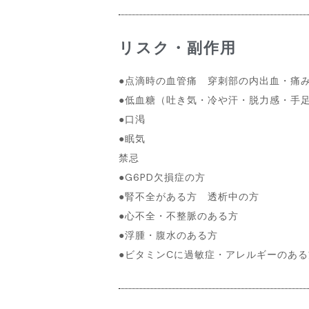
リスク・副作用
●点滴時の血管痛 穿刺部の内出血・痛
●低血糖（吐き気・冷や汗・脱力感・手
●口渇
●眠気
禁忌
●G6PD欠損症の方
●腎不全がある方 透析中の方
●心不全・不整脈のある方
●浮腫・腹水のある方
●ビタミンCに過敏症・アレルギーのある