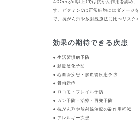
400mg/dl以上)では抗がん作用を認
す。ビタミンCは正常細胞にはダメージ
で、抗がん剤や放射線療法に比べリスク
効果の期待できる疾患
● 生活習慣病予防
● 動脈硬化予防
● 心血管疾患・脳血管疾患予防
● 骨粗鬆症
● ロコモ・フレイル予防
● ガン予防・治療・再発予防
● 抗がん剤や放射線治療の副作用軽減
● アレルギー疾患