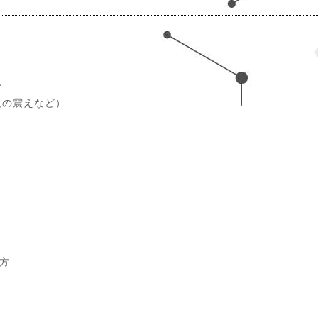
み
足の震えなど）
方