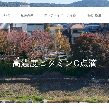
について
疲労外来
アンチエイジング治療
NAD⁺療法
高濃度ビタミンC点滴