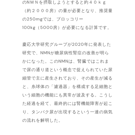
のNＭＮを摂取しようとすると約４０ｋｇ
（約２０００房）の量が必要となり、推奨量
の250mgでは、ブロッコリー
100kg（5000房）が必要になる計算です。
慶応大学研究グループが2020年に発表した
研究で、NMNが糖尿病性腎症の改善が明ら
かになった。このNMNは、腎臓ではこれま
で尿の通り道という概念で捉えられていた尿
細管で主に産生されており、その産生が減る
と、糸球体の「濾過器」を構成する足細胞と
いう細胞の機能にも異常が波及する。こうし
た経過を経て、最終的には腎機能障害が起こ
り、タンパク尿が出現するという一連の病気
の流れを解明した。