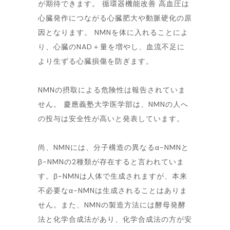
が期待できます。 循環器機能改善 高血圧は
心臓発作につながる心臓肥大や動脈硬化の原
因となります。 NMNを体に入れることによ
り、心臓のNAD＋量を増やし、血流不足に
より生ずる心臓損傷を防ぎます。
NMNの摂取による危険性は報告されていま
せん。 慶應義塾大学医学部は、NMNの人へ
の投与は安全性が高いと発表しています。
尚、NMNには、分子構造の異なるα-NMNと
β-NMNの2種類が存在すると言われていま
す。β-NMNは人体で生成されますが、本来
不必要なα-NMNは生成されることはありま
せん。また、NMNの製造方法には酵母発酵
法と化学合成法があり、化学合成法の方が安