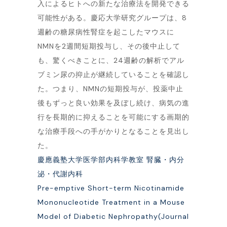
入によるヒトへの新たな治療法を開発できる
可能性がある。慶応大学研究グループは、8
週齢の糖尿病性腎症を起こしたマウスに
NMNを2週間短期投与し、その後中止して
も、驚くべきことに、24週齢の解析でアル
ブミン尿の抑止が継続していることを確認し
た。つまり、NMNの短期投与が、投薬中止
後もずっと良い効果を及ぼし続け、病気の進
行を長期的に抑えることを可能にする画期的
な治療手段への手がかりとなることを見出し
た。
慶應義塾大学医学部内科学教室 腎臓・内分
泌・代謝内科
Pre-emptive Short-term Nicotinamide
Mononucleotide Treatment in a Mouse
Model of Diabetic Nephropathy(Journal