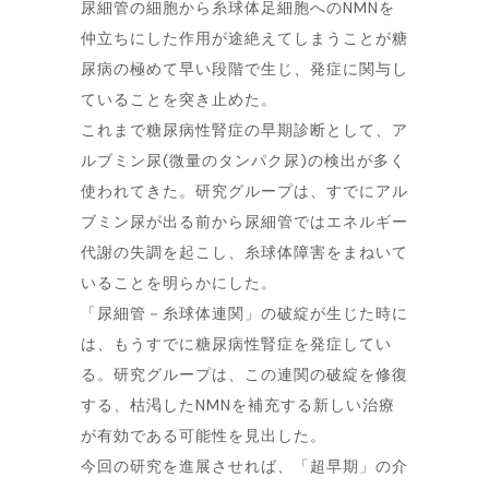
尿細管の細胞から糸球体足細胞へのNMNを
仲立ちにした作用が途絶えてしまうことが糖
尿病の極めて早い段階で生じ、発症に関与し
ていることを突き止めた。
これまで糖尿病性腎症の早期診断として、ア
ルブミン尿(微量のタンパク尿)の検出が多く
使われてきた。研究グループは、すでにアル
ブミン尿が出る前から尿細管ではエネルギー
代謝の失調を起こし、糸球体障害をまねいて
いることを明らかにした。
「尿細管－糸球体連関」の破綻が生じた時に
は、もうすでに糖尿病性腎症を発症してい
る。研究グループは、この連関の破綻を修復
する、枯渇したNMNを補充する新しい治療
が有効である可能性を見出した。
今回の研究を進展させれば、「超早期」の介